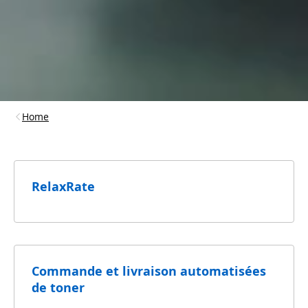
Home
RelaxRate
Commande et livraison automatisées
de toner