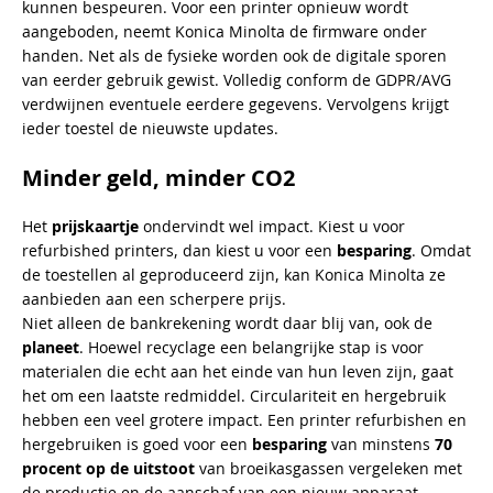
kunnen bespeuren. Voor een printer opnieuw wordt
aangeboden, neemt Konica Minolta de firmware onder
handen. Net als de fysieke worden ook de digitale sporen
van eerder gebruik gewist. Volledig conform de GDPR/AVG
verdwijnen eventuele eerdere gegevens. Vervolgens krijgt
ieder toestel de nieuwste updates.
Minder geld, minder CO2
Het
prijskaartje
ondervindt wel impact. Kiest u voor
refurbished printers, dan kiest u voor een
besparing
. Omdat
de toestellen al geproduceerd zijn, kan Konica Minolta ze
aanbieden aan een scherpere prijs.
Niet alleen de bankrekening wordt daar blij van, ook de
planeet
. Hoewel recyclage een belangrijke stap is voor
materialen die echt aan het einde van hun leven zijn, gaat
het om een laatste redmiddel. Circulariteit en hergebruik
hebben een veel grotere impact. Een printer refurbishen en
hergebruiken is goed voor een
besparing
van minstens
70
procent op de uitstoot
van broeikasgassen vergeleken met
de productie en de aanschaf van een nieuw apparaat.