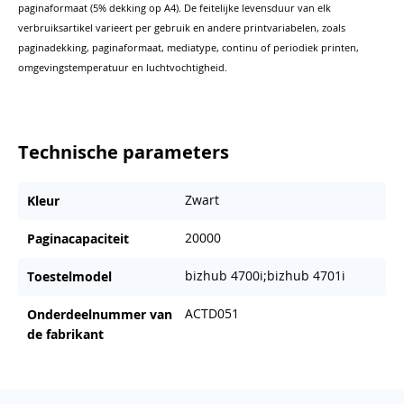
paginaformaat (5% dekking op A4). De feitelijke levensduur van elk
verbruiksartikel varieert per gebruik en andere printvariabelen, zoals
paginadekking, paginaformaat, mediatype, continu of periodiek printen,
omgevingstemperatuur en luchtvochtigheid.
Technische parameters
Zwart
Kleur
20000
Paginacapaciteit
bizhub 4700i;bizhub 4701i
Toestelmodel
ACTD051
Onderdeelnummer van
de fabrikant