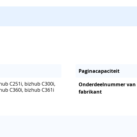
Paginacapaciteit
hub C251i, bizhub C300i,
Onderdeelnummer van
zhub C360i, bizhub C361i
fabrikant