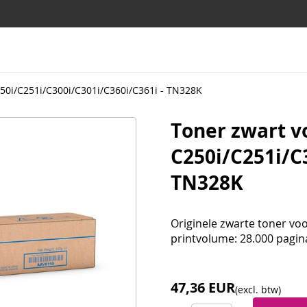
50i/C251i/C300i/C301i/C360i/C361i - TN328K
Toner zwart v
C250i/C251i/C
TN328K
Originele zwarte toner vo
printvolume: 28.000 pagin
47,36 EUR
(excl. btw)