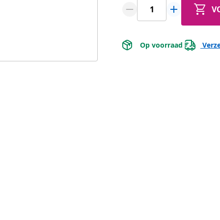
V
 Op voorraad 
 Verz