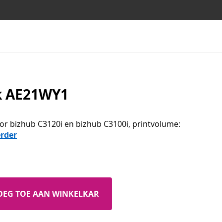
k AE21WY1
oor bizhub C3120i en bizhub C3100i, printvolume:
erder
OEG TOE AAN WINKELKAR