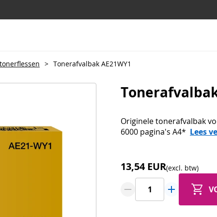
ltonerflessen
>
Tonerafvalbak AE21WY1
Tonerafvalba
Originele tonerafvalbak v
6000 pagina's A4*
Lees v
13,54 EUR
(excl. btw)
V