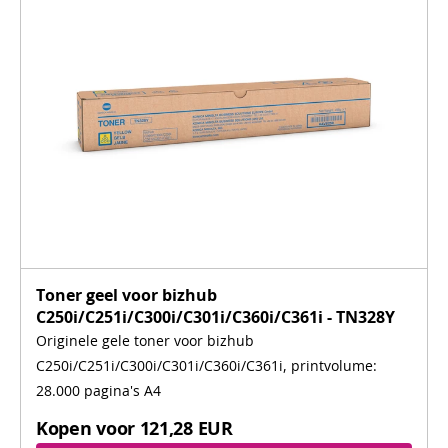
Toner geel voor bizhub
C250i/C251i/C300i/C301i/C360i/C361i - TN328Y
Originele gele toner voor bizhub
C250i/C251i/C300i/C301i/C360i/C361i, printvolume:
28.000 pagina's A4
Kopen voor
121,28 EUR