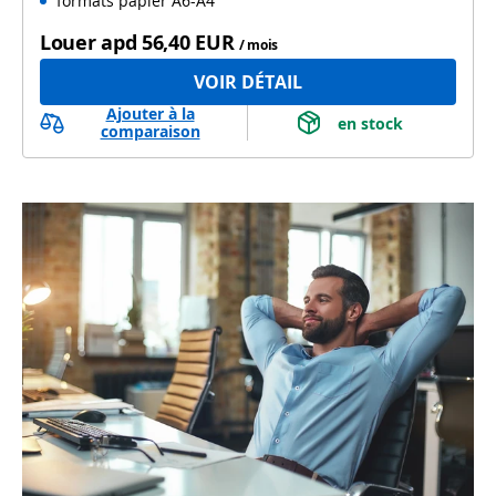
formats papier A6-A4
Louer apd
56,40 EUR
/ mois
VOIR DÉTAIL
Ajouter à la
 en stock 
comparaison