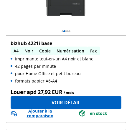
bizhub 4221i base
A4
Noir
Copie
Numérisation
Fax
Imprimante tout-en-un A4 noir et blanc
Impression automatique recto verso
42 pages par minute
Numérisation automatique recto verso
WiFi
pour Home Office et petit bureau
formats papier A6-A4
Louer apd
27,92 EUR
/ mois
VOIR DÉTAIL
Ajouter à la
 en stock 
comparaison