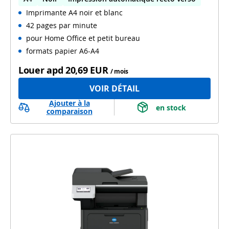
Imprimante A4 noir et blanc
WiFi
42 pages par minute
pour Home Office et petit bureau
formats papier A6-A4
Louer apd
20,69 EUR
/ mois
VOIR DÉTAIL
Ajouter à la
 en stock 
comparaison