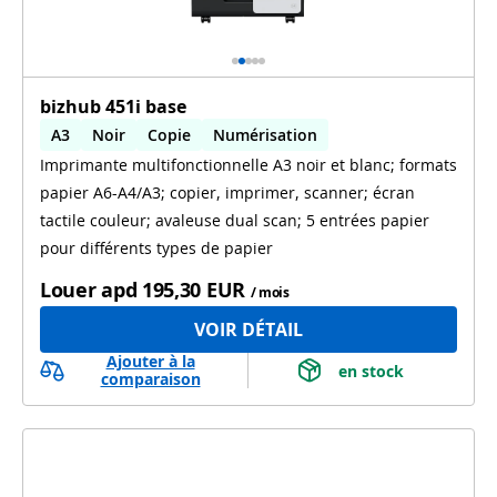
bizhub 451i base
A3
Noir
Copie
Numérisation
Imprimante multifonctionnelle A3 noir et blanc; formats
Impression automatique recto verso
papier A6-A4/A3; copier, imprimer, scanner; écran
Numérisation automatique recto verso
tactile couleur; avaleuse dual scan; 5 entrées papier
pour différents types de papier
Louer apd
195,30 EUR
/ mois
VOIR DÉTAIL
Ajouter à la
 en stock 
comparaison