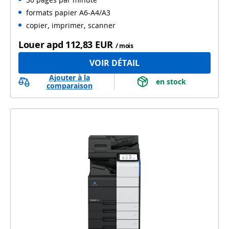
Numérisation automatique recto verso
formats papier A6-A4/A3
copier, imprimer, scanner
Louer apd
112,83 EUR
/ mois
VOIR DÉTAIL
Ajouter à la
 en stock 
comparaison