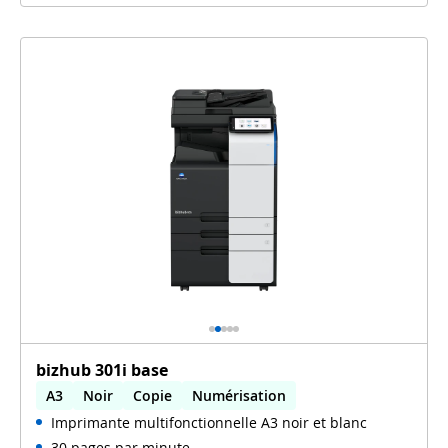
bizhub 301i base
A3
Noir
Copie
Numérisation
Imprimante multifonctionnelle A3 noir et blanc
Impression automatique recto verso
30 pages par minute