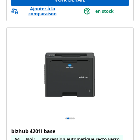
Ajouter à la
 en stock 
comparaison
bizhub 4201i base
A4
Noir
Impression automatique recto verso