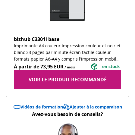
bizhub C3301i base
Imprimante A4 couleur impression couleur et noir et
blanc 33 pages par minute écran tactile couleur
formats papier A6-A4 y compris l'impression mobile
WiFi intégré
À partir de
73,95 EUR
 en stock 
/ mois
VOIR LE PRODUIT RECOMMANDÉ
Ajouter à la comparaison
Vidéos de formation
Avez-vous besoin de conseils?