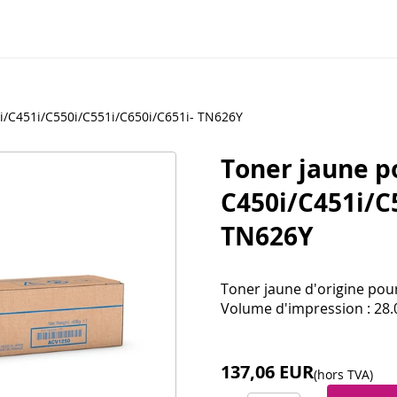
i/C451i/C550i/C551i/C650i/C651i- TN626Y
Toner jaune p
C450i/C451i/C
TN626Y
Toner jaune d'origine pou
Volume d'impression : 28.
137,06 EUR
(hors TVA)