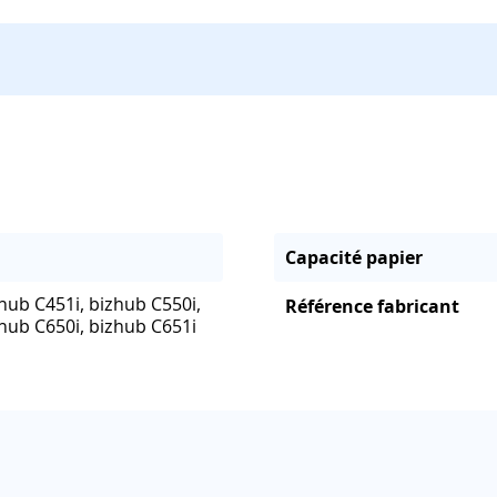
Capacité papier
hub C451i, bizhub C550i,
Référence fabricant
zhub C650i, bizhub C651i