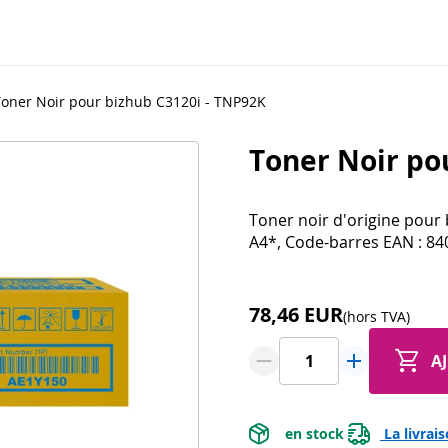
Toner Noir pour bizhub C3120i - TNP92K
Toner Noir po
Toner noir d'origine pour
A4*, Code-barres EAN : 8
78,46 EUR
(hors TVA)
A
 en stock 
 La livrai