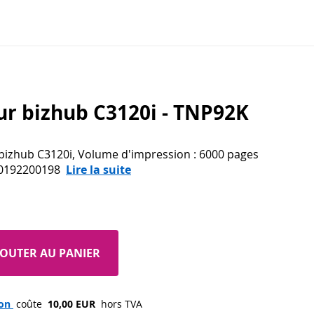
ur bizhub C3120i - TNP92K
 bizhub C3120i, Volume d'impression : 6000 pages
40192200198
Lire la suite
JOUTER AU PANIER
son 
 coûte 
 10,00 EUR 
 hors TVA