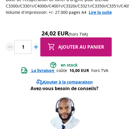
C3300i/C3301i/C4000i/C4001i/C3320i/C3321i/C3350i/C3351i/C405
Volume d'impression: +/- 27.000 pages A4
Lire la suite
24,02 EUR
(hors TVA)
AJOUTER AU PANIER
 en stock 
 La livraison 
 coûte 
 10,00 EUR 
 hors TVA
Ajouter à la comparaison
Avez-vous besoin de conseils?