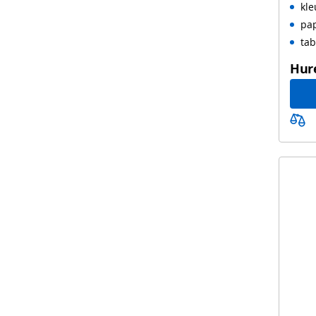
kle
pa
tab
Hur