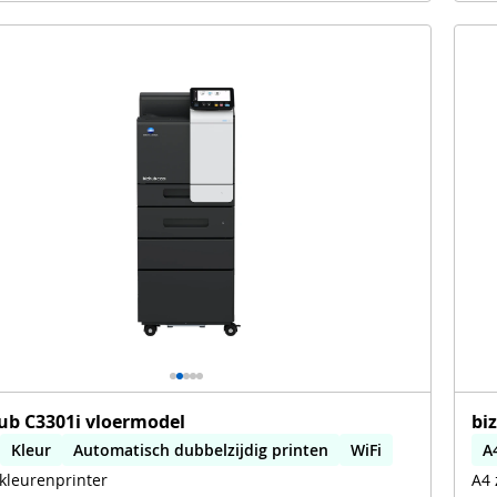
ub C3301i vloermodel
bi
Kleur
Automatisch dubbelzijdig printen
WiFi
A
kleurenprinter
A4 