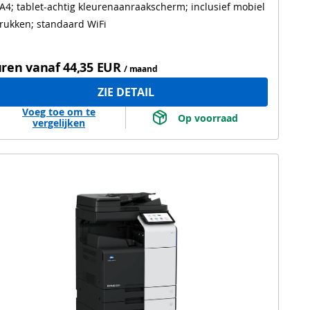
A4; tablet-achtig kleurenaanraakscherm; inclusief mobiel
rukken; standaard WiFi
ren vanaf
44,35 EUR
/ maand
ZIE DETAIL
Voeg toe om te
 Op voorraad 
vergelijken