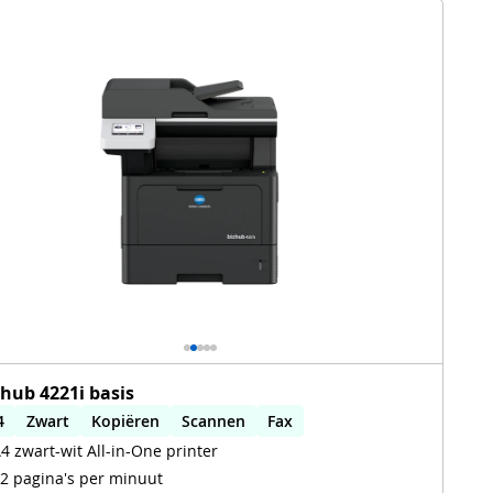
zhub 4221i basis
4
Zwart
Kopiëren
Scannen
Fax
4 zwart-wit All-in-One printer
utomatisch dubbelzijdig printen
2 pagina's per minuut
utomatisch dubbelzijdig scannen
WiFi