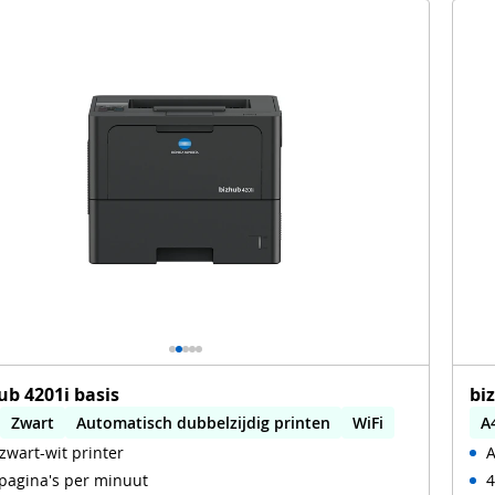
ub 4201i basis
bi
Zwart
Automatisch dubbelzijdig printen
WiFi
A
zwart-wit printer
A
A
pagina's per minuut
4
A