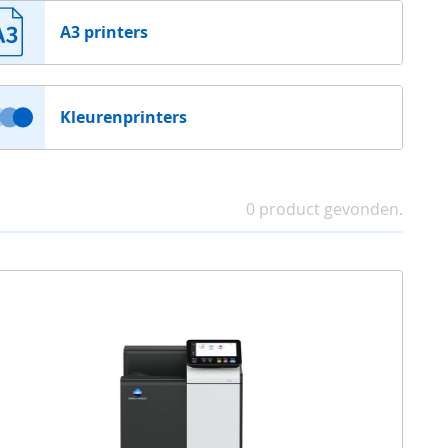
A3 printers
Kleurenprinters
0 product gevonden.