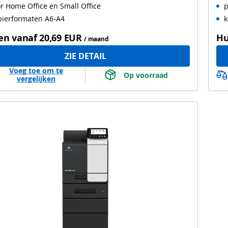
r Home Office en Small Office
p
pierformaten A6-A4
k
en vanaf
20,69 EUR
Hu
/ maand
ZIE DETAIL
Voeg toe om te
 Op voorraad 
vergelijken