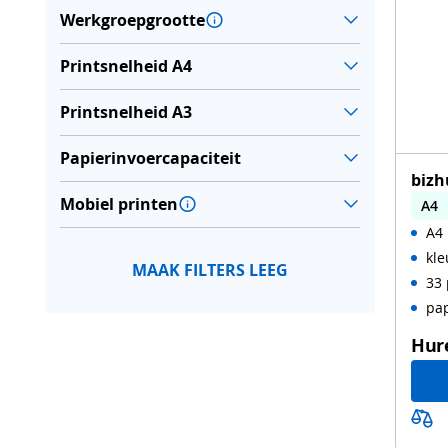
Werkgroepgrootte
Printsnelheid A4
Printsnelheid A3
Papierinvoercapaciteit
bizh
Mobiel printen
A4
A4 
kle
MAAK FILTERS LEEG
33 
pa
Hur