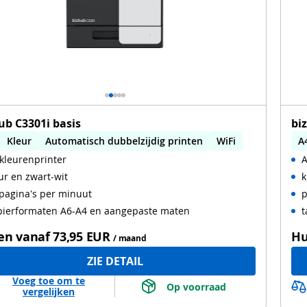
ub C3301i basis
bi
Kleur
Automatisch dubbelzijdig printen
WiFi
A
kleurenprinter
A
ur en zwart-wit
k
pagina's per minuut
p
pierformaten A6-A4 en aangepaste maten
t
en vanaf
73,95 EUR
Hu
/ maand
ZIE DETAIL
Voeg toe om te
 Op voorraad 
vergelijken