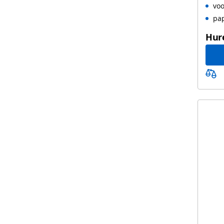
voo
pa
Hur