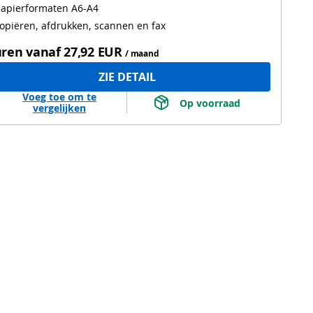
apierformaten A6-A4
opiëren, afdrukken, scannen en fax
ren vanaf
27,92 EUR
/ maand
ZIE DETAIL
Voeg toe om te
 Op voorraad 
vergelijken