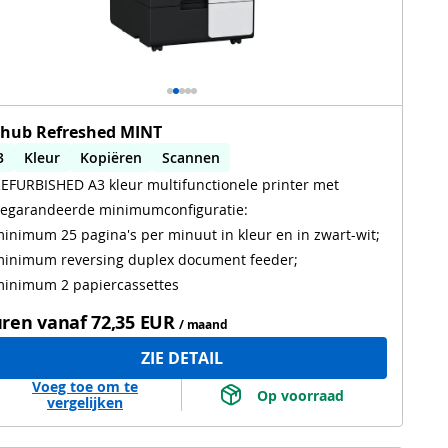
zhub Refreshed MINT
3
Kleur
Kopiëren
Scannen
EFURBISHED A3 kleur multifunctionele printer met
utomatisch dubbelzijdig printen
egarandeerde minimumconfiguratie:
utomatisch dubbelzijdig scannen
Tweedehands
inimum 25 pagina's per minuut in kleur en in zwart-wit;
inimum reversing duplex document feeder;
inimum 2 papiercassettes
ren vanaf
72,35 EUR
/ maand
ZIE DETAIL
Voeg toe om te
 Op voorraad 
vergelijken