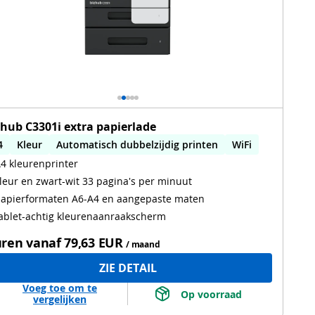
zhub C3301i extra papierlade
4
Kleur
Automatisch dubbelzijdig printen
WiFi
4 kleurenprinter
leur en zwart-wit 33 pagina's per minuut
apierformaten A6-A4 en aangepaste maten
ablet-achtig kleurenaanraakscherm
ren vanaf
79,63 EUR
/ maand
ZIE DETAIL
Voeg toe om te
 Op voorraad 
vergelijken