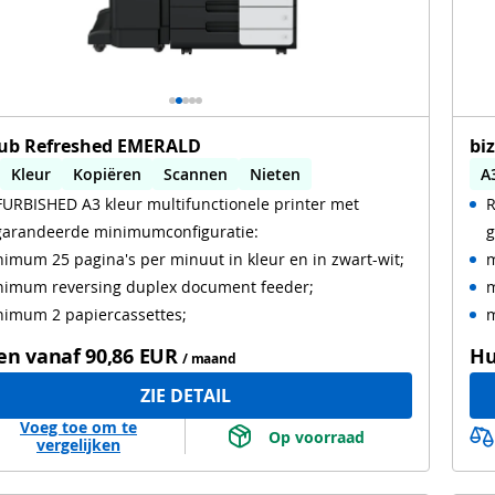
ub Refreshed EMERALD
bi
Kleur
Kopiëren
Scannen
Nieten
A
URBISHED A3 kleur multifunctionele printer met
R
omatisch dubbelzijdig printen
A
garandeerde minimumconfiguratie:
g
omatisch dubbelzijdig scannen
Tweedehands
A
imum 25 pagina's per minuut in kleur en in zwart-wit;
m
nimum reversing duplex document feeder;
m
nimum 2 papiercassettes;
m
en vanaf
90,86 EUR
Hu
/ maand
ZIE DETAIL
Voeg toe om te
 Op voorraad 
vergelijken