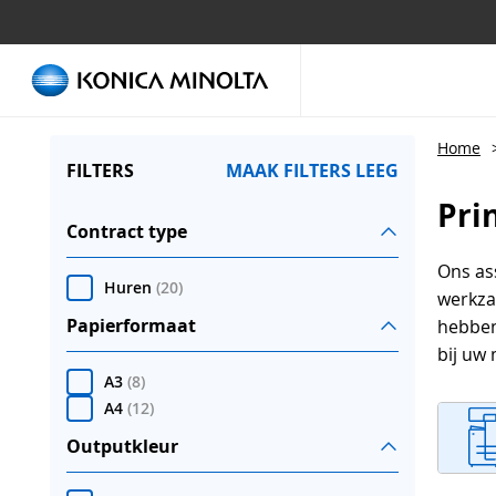
Home
FILTERS
MAAK FILTERS LEEG
Pri
Contract type
Ons as
Huren
(
20
)
werkzaa
Papierformaat
hebben 
bij uw 
A3
(
8
)
A4
(
12
)
Outputkleur