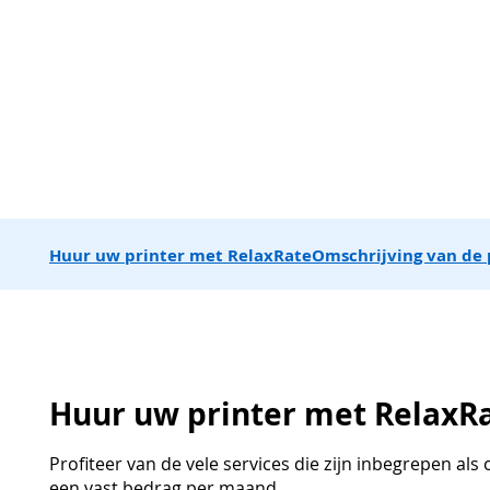
Huur uw printer met RelaxRate
Omschrijving van de 
Huur uw printer met RelaxR
Profiteer van de vele services die zijn inbegrepen al
een vast bedrag per maand.