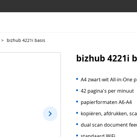
>
bizhub 4221i basis
bizhub 4221i b
A4 zwart-wit All-in-One p
42 pagina's per minuut
papierformaten A6-A4
kopiëren, afdrukken, sc
dual scan document fee
standaard WiFi