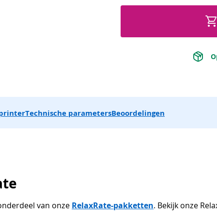
 O
printer
Technische parameters
Beoordelingen
ate
s onderdeel van onze
RelaxRate-pakketten
. Bekijk onze Re