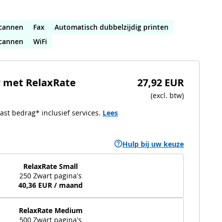
cannen
Fax
Automatisch dubbelzijdig printen
scannen
WiFi
r met RelaxRate
27,92 EUR
(
excl. btw
)
ast bedrag* inclusief services.
Lees
Hulp bij uw keuze
RelaxRate Small
250 Zwart pagina's
40,36 EUR / maand
RelaxRate Medium
500 Zwart pagina's