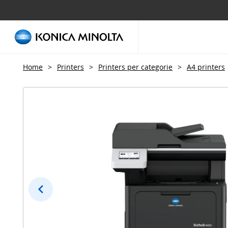
Home
>
Printers
>
Printers per categorie
>
A4 printers