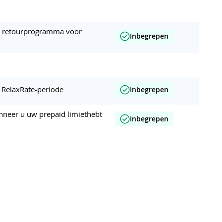
en retourprogramma voor
Inbegrepen
r RelaxRate-periode
Inbegrepen
nneer u uw prepaid limiethebt
Inbegrepen