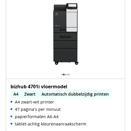
bizhub 4701i vloermodel
A4
Zwart
Automatisch dubbelzijdig printen
A4 zwart-wit printer
WiFi
47 pagina's per minuut
papierformaten A6-A4
tablet-achtig kleurenaanraakscherm