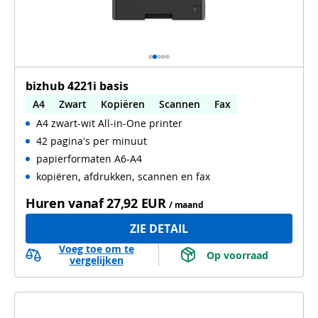
bizhub 4221i basis
A4
Zwart
Kopiëren
Scannen
Fax
A4 zwart-wit All-in-One printer
Automatisch dubbelzijdig printen
42 pagina's per minuut
Automatisch dubbelzijdig scannen
WiFi
papierformaten A6-A4
kopiëren, afdrukken, scannen en fax
Huren vanaf
27,92 EUR
/ maand
ZIE DETAIL
Voeg toe om te
 Op voorraad 
vergelijken