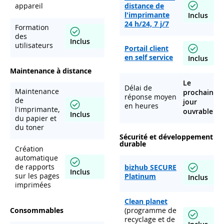
appareil
distance de
l'imprimante
Inclus
24 h/24, 7 j/7
Formation
des
Inclus
utilisateurs
Portail client
en self service
Inclus
Maintenance à distance
Le
Délai de
Maintenance
prochain
réponse moyen
de
jour
en heures
l'imprimante,
ouvrable
Inclus
du papier et
du toner
Sécurité et développement
durable
Création
automatique
de rapports
bizhub SECURE
Inclus
sur les pages
Platinum
Inclus
imprimées
Clean planet
Consommables
(programme de
recyclage et de