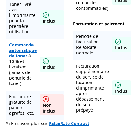
Inclus
retour des
Toner livré
consommables)
avec
l'imprimante
pour la
Inclus
Facturation et paiement
première
utilisation
Période de
facturation
Commande
RelaxRate
Inclus
automatique
normale
de toner
à
10 % et
Facturation
livraison
Inclus
supplémentaire
(jamais de
du service de
pénurie de
location
toner)
d'imprimante
Inclus
après
Fourniture
dépassement
gratuite de
du seuil
Non
papier,
prépayé
inclus
agrafes, etc.
*) En savoir plus sur
RelaxRate Contract
.