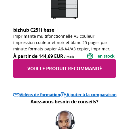
bizhub C251i base
Imprimante multifonctionnelle A3 couleur
impression couleur et noir et blanc 25 pages par
minute formats papier A6-A4/A3 copier, imprimer,
scanner écran tactile couleur 3 entrées papier pour
À partir de
144,69 EUR
 en stock 
/ mois
différents types de papier armoire pour atteindre un
hauteur confortable et comme espace de stockage
VOIR LE PRODUIT RECOMMANDÉ
Ajouter à la comparaison
Vidéos de formation
Avez-vous besoin de conseils?