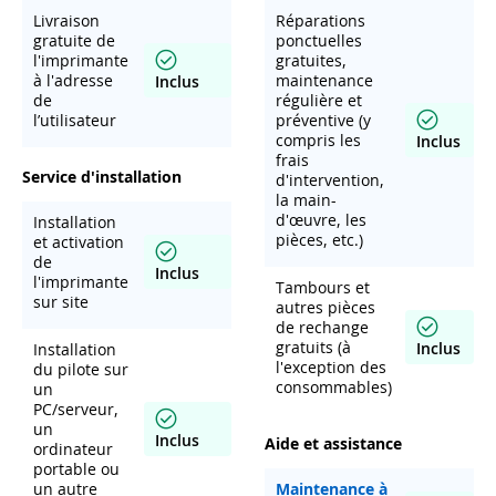
Livraison
Réparations
gratuite de
ponctuelles
l'imprimante
gratuites,
à l'adresse
maintenance
Inclus
de
régulière et
l’utilisateur
préventive (y
compris les
Inclus
frais
Service d'installation
d'intervention,
la main-
d'œuvre, les
Installation
pièces, etc.)
et activation
de
Inclus
l'imprimante
Tambours et
sur site
autres pièces
de rechange
gratuits (à
Inclus
Installation
l'exception des
du pilote sur
consommables)
un
PC/serveur,
un
Inclus
Aide et assistance
ordinateur
portable ou
un autre
Maintenance à