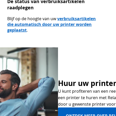
De status van verbruiksartikelen
raadplegen
Blijf op de hoogte van uw
verbruiksartikelen
die automatisch door uw printer worden
geplaatst
.
Huur uw printe
U kunt profiteren van een re
een printer te huren met Rel
door u gewenste printer voor
ONTDEK MEER OVER RE