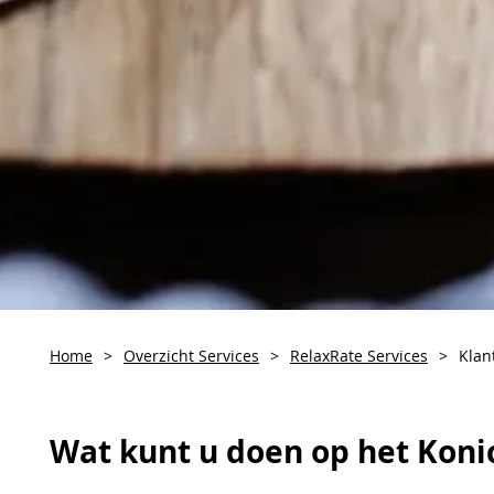
Home
>
Overzicht Services
>
RelaxRate Services
>
Klan
Wat kunt u doen op het Koni