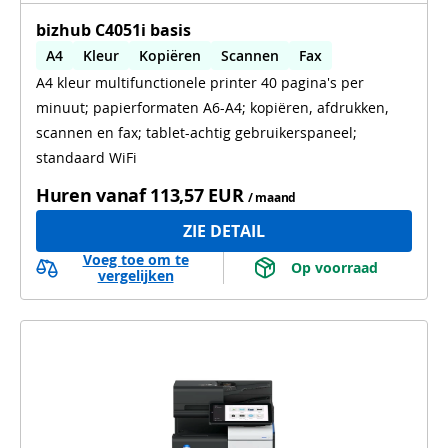
bizhub C4051i basis
A4
Kleur
Kopiëren
Scannen
Fax
A4 kleur multifunctionele printer 40 pagina's per
Automatisch dubbelzijdig printen
minuut; papierformaten A6-A4; kopiëren, afdrukken,
Automatisch dubbelzijdig scannen
WiFi
scannen en fax; tablet-achtig gebruikerspaneel;
standaard WiFi
Huren vanaf
113,57 EUR
/ maand
ZIE DETAIL
Voeg toe om te
 Op voorraad 
vergelijken