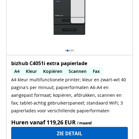
bizhub C4051i extra papierlade
A4
Kleur
Kopiëren
Scannen
Fax
A4 kleur multifunctionele printer; kleur en zwart-wit 40
Automatisch dubbelzijdig printen
pagina's per minuut; papierformaten A6-A4 en
Automatisch dubbelzijdig scannen
WiFi
aangepast formaat; kopiëren, afdrukken, scannen en
fax; tablet-achtig gebruikerspaneel; standaard WiFi; 3
papierlades voor verschillende papierformaten
Huren vanaf
119,26 EUR
/ maand
ZIE DETAIL