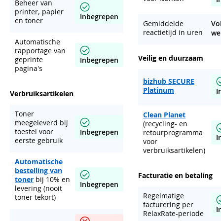
Beheer van
printer, papier
Inbegrepen
en toner
Gemiddelde
Vo
reactietijd in uren
we
Automatische
rapportage van
Veilig en duurzaam
geprinte
Inbegrepen
pagina's
bizhub SECURE
Platinum
I
Verbruiksartikelen
Toner
Clean Planet
meegeleverd bij
(recycling- en
toestel voor
Inbegrepen
retourprogramma
I
eerste gebruik
voor
verbruiksartikelen)
Automatische
bestelling van
Facturatie en betaling
toner
bij 10% en
Inbegrepen
levering (nooit
Regelmatige
toner tekort)
facturering per
I
RelaxRate-periode