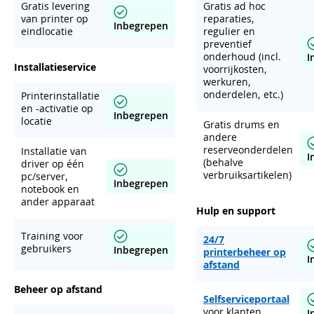
Gratis levering
Gratis ad hoc
van printer op
reparaties,
Inbegrepen
eindlocatie
regulier en
preventief
onderhoud (incl.
I
Installatieservice
voorrijkosten,
werkuren,
onderdelen, etc.)
Printerinstallatie
en -activatie op
Inbegrepen
locatie
Gratis drums en
andere
reserveonderdelen
Installatie van
I
(behalve
driver op één
verbruiksartikelen)
pc/server,
Inbegrepen
notebook en
ander apparaat
Hulp en support
Training voor
24/7
gebruikers
Inbegrepen
printerbeheer op
I
afstand
Beheer op afstand
Selfserviceportaal
voor klanten
I