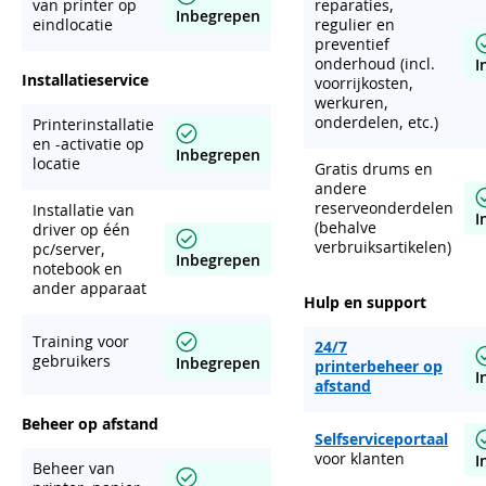
van printer op
reparaties,
Inbegrepen
eindlocatie
regulier en
preventief
onderhoud (incl.
I
Installatieservice
voorrijkosten,
werkuren,
onderdelen, etc.)
Printerinstallatie
en -activatie op
Inbegrepen
locatie
Gratis drums en
andere
reserveonderdelen
Installatie van
I
(behalve
driver op één
verbruiksartikelen)
pc/server,
Inbegrepen
notebook en
ander apparaat
Hulp en support
Training voor
24/7
gebruikers
Inbegrepen
printerbeheer op
I
afstand
Beheer op afstand
Selfserviceportaal
voor klanten
I
Beheer van