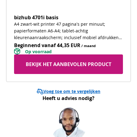
bizhub 4701i basis
A4 zwart-wit printer 47 pagina's per minuut;
papierformaten A6-A4; tablet-achtig
kleurenaanraakscherm; inclusief mobiel afdrukken;
standaard WiFi
Beginnend vanaf
44,35 EUR
/ maand
 Op voorraad 
BEKIJK HET AANBEVOLEN PRODUCT
Voeg toe om te vergelijken
Heeft u advies nodig?