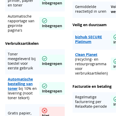
printer, papier
Inbegrepen
en toner
Gemiddelde
Vo
reactietijd in uren
we
Automatische
rapportage van
Veilig en duurzaam
geprinte
Inbegrepen
pagina's
bizhub SECURE
Platinum
I
Verbruiksartikelen
Toner
Clean Planet
meegeleverd bij
(recycling- en
toestel voor
Inbegrepen
retourprogramma
I
eerste gebruik
voor
verbruiksartikelen)
Automatische
bestelling van
Facturatie en betaling
toner
bij 10% en
Inbegrepen
levering (nooit
Regelmatige
toner tekort)
facturering per
I
RelaxRate-periode
Gratis papier,
Niet