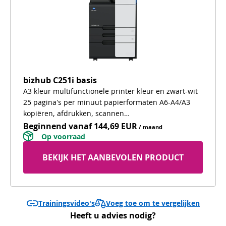
bizhub C251i basis
A3 kleur multifunctionele printer kleur en zwart-wit
25 pagina's per minuut papierformaten A6-A4/A3
kopiëren, afdrukken, scannen
kleurenaanraakscherm 3 invoerlades voor
Beginnend vanaf
144,69 EUR
/ maand
verschillende types papier onderzetkast voor
 Op voorraad 
comfortable werkhoogte en extra opslagruimte
BEKIJK HET AANBEVOLEN PRODUCT
Voeg toe om te vergelijken
Trainingsvideo's
Heeft u advies nodig?