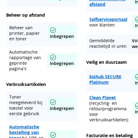
I
afstand
Beheer op afstand
Selfserviceportaal
voor klanten
I
Beheer van
printer, papier
Inbegrepen
en toner
Gemiddelde
Vo
reactietijd in uren
we
Automatische
rapportage van
Veilig en duurzaam
geprinte
Inbegrepen
pagina's
bizhub SECURE
Platinum
I
Verbruiksartikelen
Toner
Clean Planet
meegeleverd bij
(recycling- en
toestel voor
Inbegrepen
retourprogramma
I
eerste gebruik
voor
verbruiksartikelen)
Automatische
bestelling van
Facturatie en betaling
toner
bij 10% en