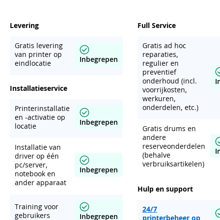
Levering
Full Service
Gratis levering
Gratis ad hoc
van printer op
reparaties,
Inbegrepen
eindlocatie
regulier en
preventief
onderhoud (incl.
I
Installatieservice
voorrijkosten,
werkuren,
onderdelen, etc.)
Printerinstallatie
en -activatie op
Inbegrepen
locatie
Gratis drums en
andere
reserveonderdelen
Installatie van
I
(behalve
driver op één
verbruiksartikelen)
pc/server,
Inbegrepen
notebook en
ander apparaat
Hulp en support
Training voor
24/7
gebruikers
Inbegrepen
printerbeheer op