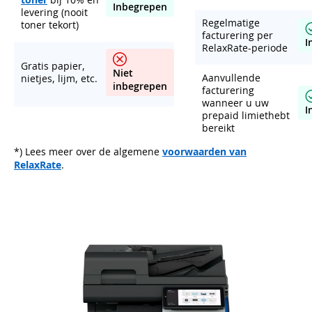
Inbegrepen
levering (nooit
Regelmatige
toner tekort)
facturering per
I
RelaxRate-periode
Gratis papier,
Niet
Aanvullende
nietjes, lijm, etc.
inbegrepen
facturering
wanneer u uw
I
prepaid limiethebt
bereikt
*) Lees meer over de algemene
voorwaarden van
RelaxRate
.