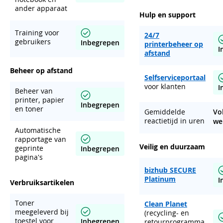
ander apparaat
Hulp en support
Training voor
24/7
gebruikers
Inbegrepen
printerbeheer op
I
afstand
Beheer op afstand
Selfserviceportaal
voor klanten
I
Beheer van
printer, papier
Inbegrepen
en toner
Gemiddelde
Vo
reactietijd in uren
we
Automatische
rapportage van
Veilig en duurzaam
geprinte
Inbegrepen
pagina's
bizhub SECURE
Platinum
I
Verbruiksartikelen
Toner
Clean Planet
meegeleverd bij
(recycling- en
toestel voor
Inbegrepen
retourprogramma