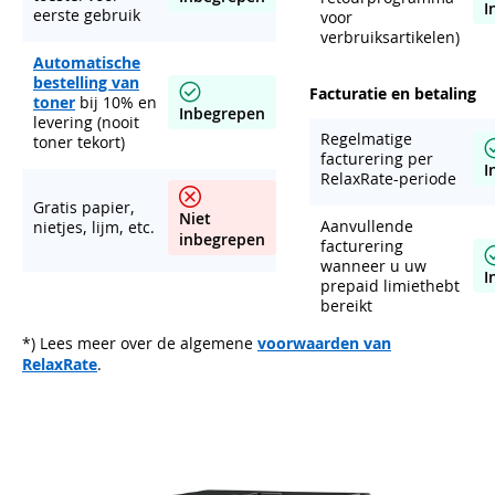
I
eerste gebruik
voor
verbruiksartikelen)
Automatische
bestelling van
Facturatie en betaling
toner
bij 10% en
Inbegrepen
levering (nooit
Regelmatige
toner tekort)
facturering per
I
RelaxRate-periode
Gratis papier,
Niet
Aanvullende
nietjes, lijm, etc.
inbegrepen
facturering
wanneer u uw
I
prepaid limiethebt
bereikt
*) Lees meer over de algemene
voorwaarden van
RelaxRate
.