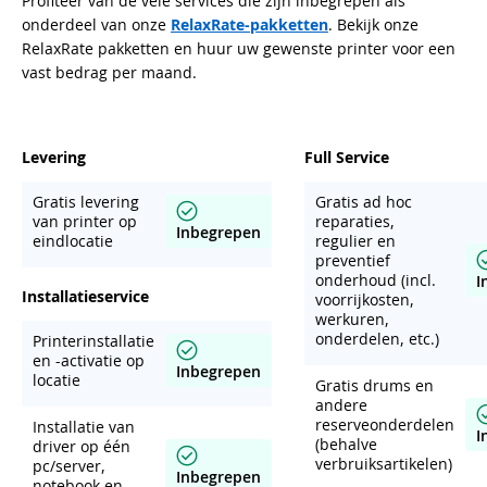
Profiteer van de vele services die zijn inbegrepen als
onderdeel van onze
RelaxRate-pakketten
. Bekijk onze
RelaxRate pakketten en huur uw gewenste printer voor een
vast bedrag per maand.
Levering
Full Service
Gratis levering
Gratis ad hoc
van printer op
reparaties,
Inbegrepen
eindlocatie
regulier en
preventief
onderhoud (incl.
I
Installatieservice
voorrijkosten,
werkuren,
onderdelen, etc.)
Printerinstallatie
en -activatie op
Inbegrepen
locatie
Gratis drums en
andere
reserveonderdelen
Installatie van
I
(behalve
driver op één
verbruiksartikelen)
pc/server,
Inbegrepen
notebook en