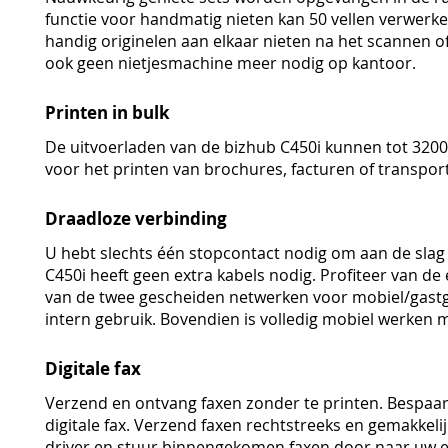
functie voor handmatig nieten kan 50 vellen verwerken
handig originelen aan elkaar nieten na het scannen o
ook geen nietjesmachine meer nodig op kantoor.
Printen in bulk
De uitvoerladen van de bizhub C450i kunnen tot 3200
voor het printen van brochures, facturen of transp
Draadloze verbinding
U hebt slechts één stopcontact nodig om aan de slag
C450i heeft geen extra kabels nodig. Profiteer van de
van de twee gescheiden netwerken voor mobiel/gastg
intern gebruik. Bovendien is volledig mobiel werken m
Digitale fax
Verzend en ontvang faxen zonder te printen. Bespaar
digitale fax. Verzend faxen rechtstreeks en gemakkeli
driver en stuur binnengekomen faxen door naar uw e