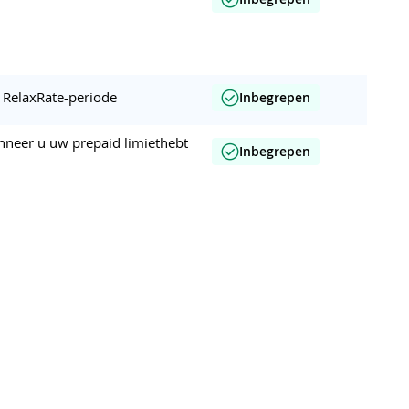
r RelaxRate-periode
Inbegrepen
nneer u uw prepaid limiethebt
Inbegrepen