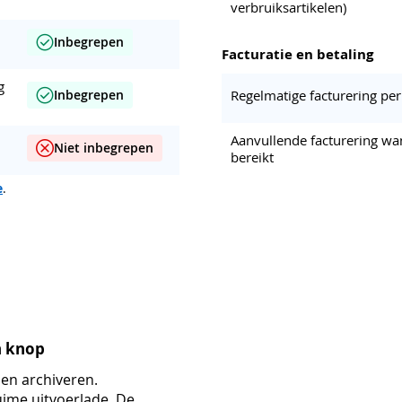
verbruiksartikelen)
Inbegrepen
Facturatie en betaling
g
Regelmatige facturering pe
Inbegrepen
Aanvullende facturering wa
Niet inbegrepen
bereikt
e
.
n knop
en archiveren.
ime uitvoerlade. De