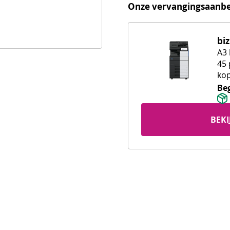
Onze vervangingsaanbe
bi
A3 
45 
kop
kle
Be
doc
typ
BEK