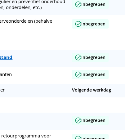
egulier en preventief onderhoud
Inbegrepen
en, onderdelen, etc.)
erveonderdelen (behalve
Inbegrepen
fstand
Inbegrepen
lanten
Inbegrepen
ren
Volgende werkdag
Inbegrepen
en retourprogramma voor
Inbegrepen