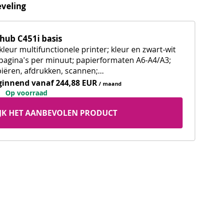
veling
zhub C451i basis
kleur multifunctionele printer; kleur en zwart-wit
pagina's per minuut; papierformaten A6-A4/A3;
iëren, afdrukken, scannen;
urenaanraakscherm; dual scan
ginnend vanaf
244,88 EUR
/ maand
umentaanvoer; 5 invoerlades voor verschillende
 Op voorraad 
es papier
IJK HET AANBEVOLEN PRODUCT