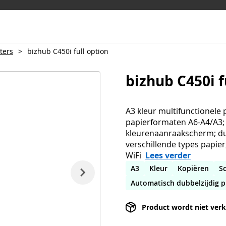
ters
>
bizhub C450i full option
bizhub C450i f
A3 kleur multifunctionele 
papierformaten A6-A4/A3; 
kleurenaanraakscherm; du
verschillende types papier
WiFi
Lees verder
A3
Kleur
Kopiëren
S
Automatisch dubbelzijdig p
Product wordt niet ver