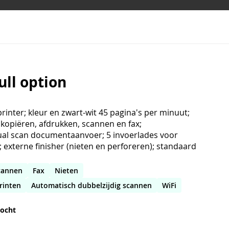
ull option
printer; kleur en zwart-wit 45 pagina's per minuut;
kopiëren, afdrukken, scannen en fax;
al scan documentaanvoer; 5 invoerlades voor
; externe finisher (nieten en perforeren); standaard
cannen
Fax
Nieten
rinten
Automatisch dubbelzijdig scannen
WiFi
kocht