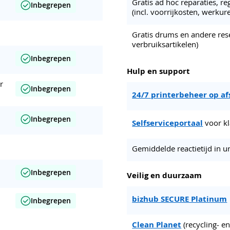
Gratis ad hoc reparaties, r
Inbegrepen
(incl. voorrijkosten, werkur
Gratis drums en andere res
verbruiksartikelen)
Inbegrepen
Hulp en support
r
Inbegrepen
24/7 printerbeheer op a
Inbegrepen
Selfserviceportaal
voor k
Gemiddelde reactietijd in u
Inbegrepen
Veilig en duurzaam
bizhub SECURE Platinum
Inbegrepen
Clean Planet
(recycling- 