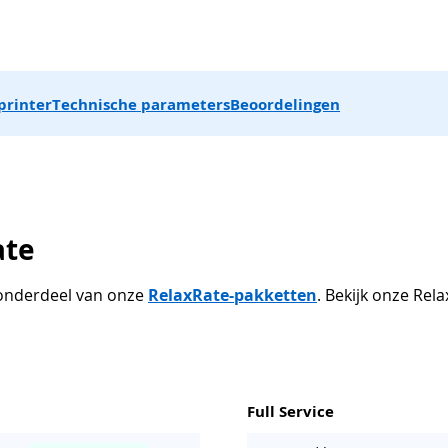
printer
Technische parameters
Beoordelingen
ate
s onderdeel van onze
RelaxRate-pakketten
. Bekijk onze Re
Full Service